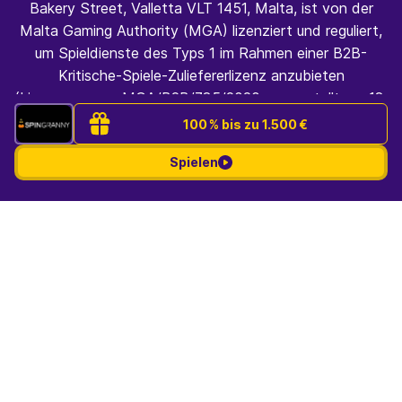
Bakery Street, Valletta VLT 1451, Malta, ist von der
Malta Gaming Authority (MGA) lizenziert und reguliert,
um Spieldienste des Typs 1 im Rahmen einer B2B-
Kritische-Spiele-Zuliefererlizenz anzubieten
(Lizenznummer: MGA/B2B/785/2020, ausgestellt am 18.
März 2021).
100 % bis zu 1.500 €
Spielen
(function(m,e,t,r,i,k,a){m[i]=m[i]||function(){(m[i].a=m[i].a||
[]).push(arguments)}; m[i].l=1*new Date(); for (var j = 0; j <
document.scripts.length; j++) {if (document.scripts[j].src
=== r) { return; }}
k=e.createElement(t),a=e.getElementsByTagName(t)
[0],k.async=1,k.src=r,a.parentNode.insertBefore(k,a)})
(window, document, "script",
"https://mc.yandex.ru/metrika/tag.js", "ym"); ym(102995312,
"init", { clickmap:true, trackLinks:true,